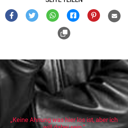
„Keine Ahnung was hier los ist, aber ich
will dabei sein.“