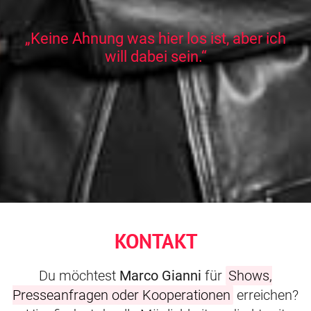
„Keine Ahnung was hier los ist, aber ich
will dabei sein.“
KONTAKT
Du möchtest
Marco Gianni
für
Shows,
Presseanfragen oder Kooperationen
erreichen?