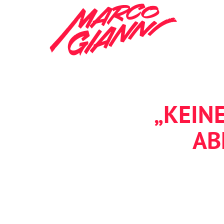
„KEIN
AB