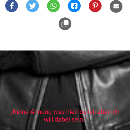
„Keine Ahnung was hier los ist, aber ich
will dabei sein.“