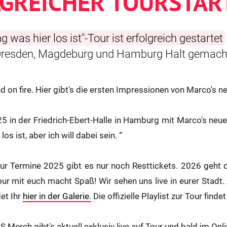
GREICHER TOURSTAR
 was hier los ist"-Tour ist erfolgreich gestartet
resden, Magdeburg und Hamburg Halt gemach
d on fire. Hier gibt's die ersten Impressionen von Marco's ne
5 in der Friedrich-Ebert-Halle in Hamburg mit Marco's n
os ist, aber ich will dabei sein. “
our Termine 2025 gibt es nur noch Resttickets. 2026 geht d
r mit euch macht Spaß! Wir sehen uns live in eurer Stadt. 
et Ihr
hier in der Galerie.
Die offizielle Playlist zur Tour findet
erch gibt's aktuell exklusiv live auf Tour und bald im Onl