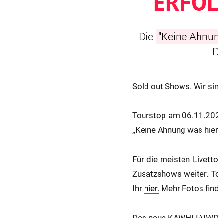
ERFOL
Die
"Keine Ahnung
D
Sold out Shows. Wir sin
Tourstop am 06.11.202
„Keine Ahnung was hier l
Für die meisten Livett
Zusatzshows weiter. Tou
Ihr
hier.
Mehr Fotos find
Das neue KAWHLIAIWDS M